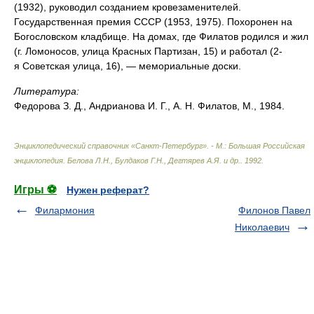
(1932), руководил созданием кровезаменителей.
Государственная премия СССР (1953, 1975). Похоронен на
Богословском кладбище. На домах, где Филатов родился и жил
(г. Ломоносов, улица Красных Партизан, 15) и работал (2-
я Советская улица, 16), — мемориальные доски.
Литература:
Федорова З. Д., Андрианова И. Г., А. Н. Филатов, М., 1984.
Энциклопедический справочник «Санкт-Петербург». - М.: Большая Российская
энциклопедия
.
Белова Л.Н., Булдаков Г.Н., Дегтярев А.Я. и др.
.
1992
.
Игры ⚽
Нужен реферат?
Филармония
Филонов Павел
Николаевич